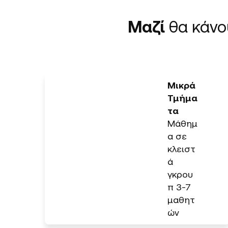
Μαζί
θα κάν
Μικρά
Τμήμα
τα
Μάθημ
α σε
κλειστ
ά
γκρου
π 3-7
μαθητ
ών