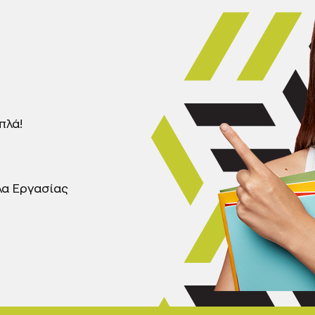
πλά!
α Εργασίας