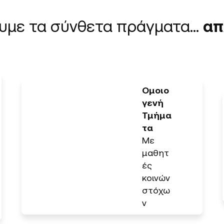
ουμε τα σύνθετα πράγματα…
απ
Ομοιο
γενή
Τμήμα
τα
Με
μαθητ
ές
κοινών
στόχω
ν