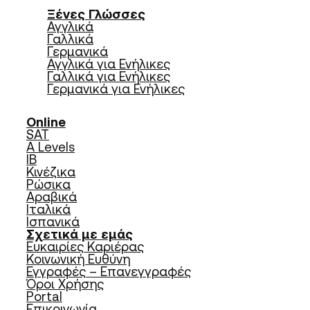
Ξένες Γλώσσες
Αγγλικά
Γαλλικά
Γερμανικά
Αγγλικά για Ενήλικες
Γαλλικά για Ενήλικες
Γερμανικά για Ενήλικες
Online
SAT
A Levels
IB
Κινέζικα
Ρώσικα
Αραβικά
Ιταλικά
Ισπανικά
Σχετικά με εμάς
Ευκαιρίες Καριέρας
Κοινωνική Ευθύνη
Εγγραφές – Επανεγγραφές
Όροι Χρήσης
Portal
Επικοινωνία