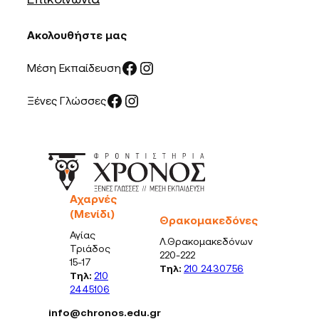
Ακολουθήστε μας
Facebook
Instagram
Μέση Εκπαίδευση
Facebook
Instagram
Ξένες Γλώσσες
Αχαρνές
(Μενίδι)
Θρακομακεδόνες
Αγίας
Λ.Θρακομακεδόνων
Τριάδος
220-222
15-17
Τηλ:
210 2430756
Τηλ:
210
2445106
info@chronos.edu.gr