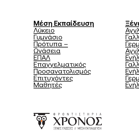
Μέση Εκπαίδευση
Ξέν
Λύκειο
Αγγ
Γυμνάσιο
Γαλ
Πρότυπα –
Γερ
Ωνάσεια
Αγγλ
ΕΠΑΛ
Ενήλ
Επαγγελματικός
Γαλλ
Προσανατολισμός
Ενήλ
Επιτυχόντες
Γερμ
Μαθητές
Ενήλ