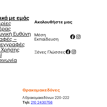
ικά με εμάς
Ακολουθήστε μας
ιρίες
έρας
ωνική Ευθύνη
Μέση
Facebook
Instagram
αφές –
Εκπαίδευση
νεγγραφές
 Χρήσης
Facebook
Instagram
Ξένες Γλώσσες
l
οινωνία
Θρακομακεδόνες
Λ.Θρακομακεδόνων 220-222
Τηλ:
210 2430756