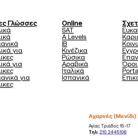
ες Γλώσσες
Online
Σχετ
λικά
SAT
Ευκα
λικά
A Levels
Καρι
μανικά
IB
Κοιν
ικά για
Κινέζικα
Εγγρ
ικες
Ρώσικα
Επα
ικά για
Αραβικά
Όροι
ικες
Ιταλικά
Porta
ανικά για
Ισπανικά
Επικ
ικες
Αχαρνές (Μενίδι)
Αγίας Τριάδος 15-17
Τηλ:
210 2445106