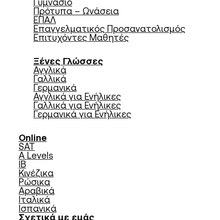
Γυμνάσιο
Πρότυπα – Ωνάσεια
ΕΠΑΛ
Επαγγελματικός Προσανατολισμός
Επιτυχόντες Μαθητές
Ξένες Γλώσσες
Αγγλικά
Γαλλικά
Γερμανικά
Αγγλικά για Ενήλικες
Γαλλικά για Ενήλικες
Γερμανικά για Ενήλικες
Online
SAT
A Levels
IB
Κινέζικα
Ρώσικα
Αραβικά
Ιταλικά
Ισπανικά
Σχετικά με εμάς