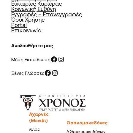
Ευκαιρίες Καριέρας
Κοινωνική Ευθύνη
Εγγραφές – Επανεγγραφές
Όροι Χρήσης
Portal
Επικοινωνία
Ακολουθήστε μας
Facebook
Instagram
Μέση Εκπαίδευση
Facebook
Instagram
Ξένες Γλώσσες
Αχαρνές
(Μενίδι)
Θρακομακεδόνες
Αγίας
Λ.Θρακομακεδόνων