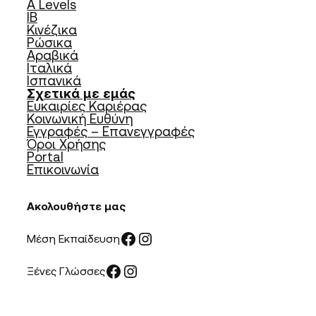
A Levels
IB
Κινέζικα
Ρώσικα
Αραβικά
Ιταλικά
Ισπανικά
Σχετικά με εμάς
Ευκαιρίες Καριέρας
Κοινωνική Ευθύνη
Εγγραφές – Επανεγγραφές
Όροι Χρήσης
Portal
Επικοινωνία
Ακολουθήστε μας
Facebook
Instagram
Μέση Εκπαίδευση
Facebook
Instagram
Ξένες Γλώσσες