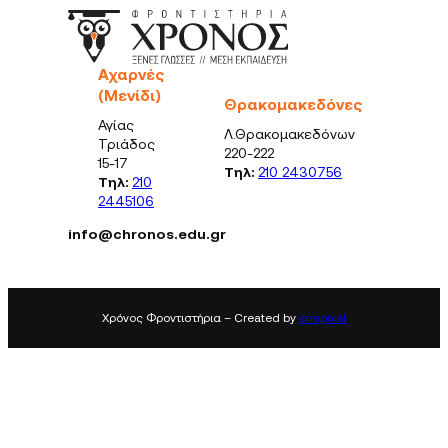
Αχαρνές
(Μενίδι)
Θρακομακεδόνες
Αγίας
Λ.Θρακομακεδόνων
Τριάδος
220-222
15-17
Τηλ:
210 2430756
Τηλ:
210
2445106
info@chronos.edu.gr
Χρόνος Φροντιστήρια – Created by
onepixel