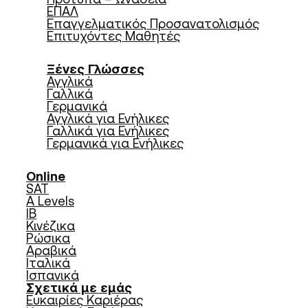
ΕΠΑΛ
Επαγγελματικός Προσανατολισμός
Επιτυχόντες Μαθητές
Ξένες Γλώσσες
Αγγλικά
Γαλλικά
Γερμανικά
Αγγλικά για Ενήλικες
Γαλλικά για Ενήλικες
Γερμανικά για Ενήλικες
Online
SAT
A Levels
IB
Κινέζικα
Ρώσικα
Αραβικά
Ιταλικά
Ισπανικά
Σχετικά με εμάς
Ευκαιρίες Καριέρας