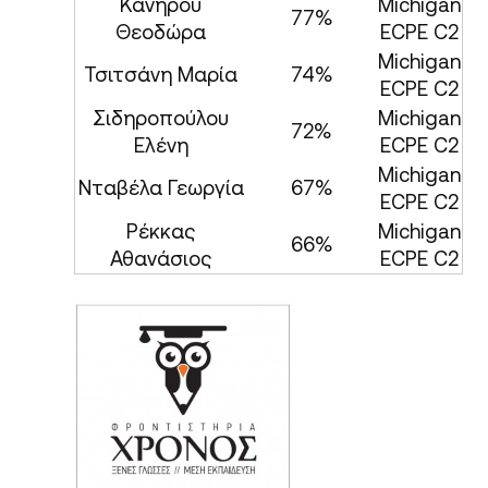
Κανήρου
Michigan
77%
Θεοδώρα
ECPE C2
Michigan
Τσιτσάνη Μαρία
74%
ECPE C2
Σιδηροπούλου
Michigan
72%
Ελένη
ECPE C2
Michigan
Νταβέλα Γεωργία
67%
ECPE C2
Ρέκκας
Michigan
66%
Αθανάσιος
ECPE C2