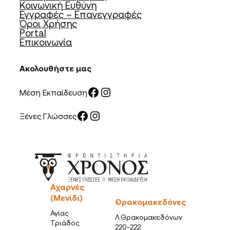
Κοινωνική Ευθύνη
Εγγραφές – Επανεγγραφές
Όροι Χρήσης
Portal
Επικοινωνία
Ακολουθήστε μας
Facebook
Instagram
Μέση Εκπαίδευση
Facebook
Instagram
Ξένες Γλώσσες
Αχαρνές
(Μενίδι)
Θρακομακεδόνες
Αγίας
Λ.Θρακομακεδόνων
Τριάδος
220-222