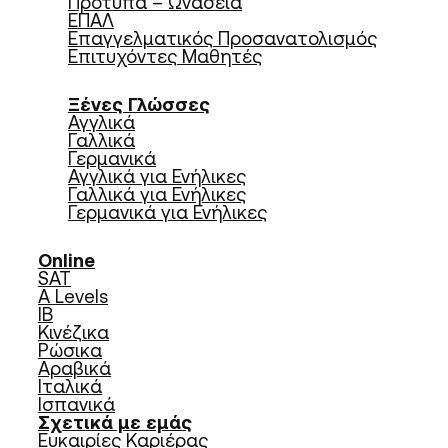
Πρότυπα – Ωνάσεια
ΕΠΑΛ
Επαγγελματικός Προσανατολισμός
Επιτυχόντες Μαθητές
Ξένες Γλώσσες
Αγγλικά
Γαλλικά
Γερμανικά
Αγγλικά για Ενήλικες
Γαλλικά για Ενήλικες
Γερμανικά για Ενήλικες
Online
SAT
A Levels
IB
Κινέζικα
Ρώσικα
Αραβικά
Ιταλικά
Ισπανικά
Σχετικά με εμάς
Ευκαιρίες Καριέρας