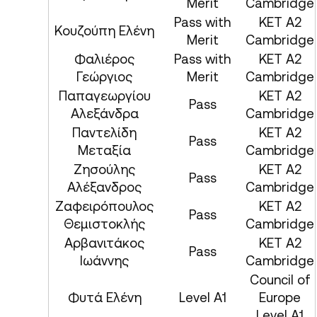
Merit
Cambridge
Pass with
KET A2
Κουζούπη Ελένη
Merit
Cambridge
Φαλιέρος
Pass with
KET A2
Γεώργιος
Merit
Cambridge
Παπαγεωργίου
KET A2
Pass
Αλεξάνδρα
Cambridge
Παντελίδη
KET A2
Pass
Μεταξία
Cambridge
Ζησούλης
KET A2
Pass
Αλέξανδρος
Cambridge
Ζαφειρόπουλος
KET A2
Pass
Θεμιστοκλής
Cambridge
Αρβανιτάκος
KET A2
Pass
Ιωάννης
Cambridge
Council of
Φυτά Ελένη
Level A1
Europe
Level A1