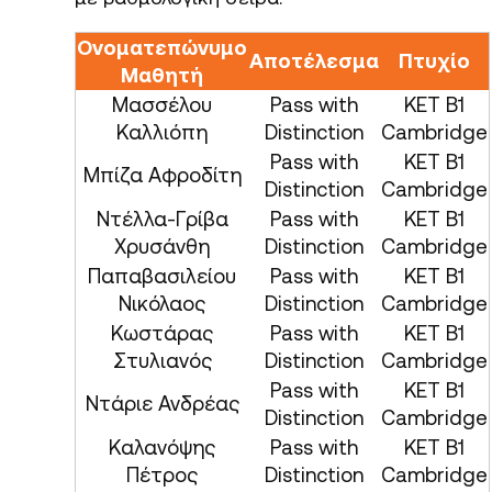
Ονοματεπώνυμο
Αποτέλεσμα
Πτυχίο
Μαθητή
Μασσέλου
Pass with
KET B1
Καλλιόπη
Distinction
Cambridge
Pass with
KET B1
Μπίζα Αφροδίτη
Distinction
Cambridge
Ντέλλα-Γρίβα
Pass with
KET B1
Χρυσάνθη
Distinction
Cambridge
Παπαβασιλείου
Pass with
KET B1
Νικόλαος
Distinction
Cambridge
Κωστάρας
Pass with
KET B1
Στυλιανός
Distinction
Cambridge
Pass with
KET B1
Ντάριε Ανδρέας
Distinction
Cambridge
Καλανόψης
Pass with
KET B1
Πέτρος
Distinction
Cambridge