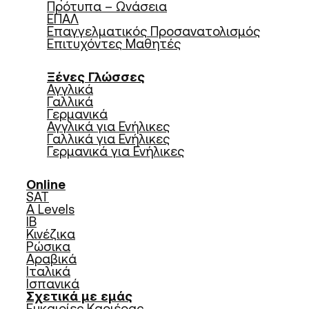
Πρότυπα – Ωνάσεια
ΕΠΑΛ
Επαγγελματικός Προσανατολισμός
Επιτυχόντες Μαθητές
Ξένες Γλώσσες
Αγγλικά
Γαλλικά
Γερμανικά
Αγγλικά για Ενήλικες
Γαλλικά για Ενήλικες
Γερμανικά για Ενήλικες
Online
SAT
A Levels
IB
Κινέζικα
Ρώσικα
Αραβικά
Ιταλικά
Ισπανικά
Σχετικά με εμάς
Ευκαιρίες Καριέρας