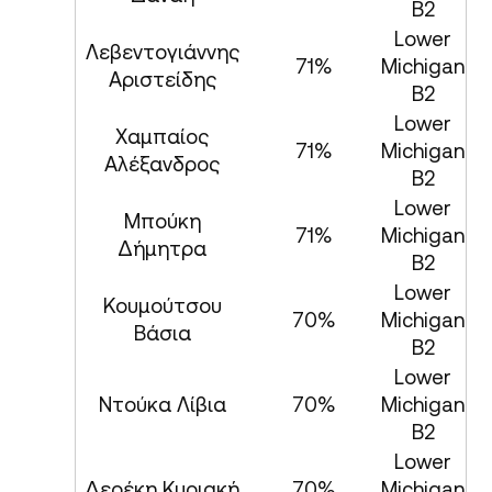
B2
Lower
Λεβεντογιάννης
71%
Michigan
Αριστείδης
B2
Lower
Χαμπαίος
71%
Michigan
Αλέξανδρος
B2
Lower
Μπούκη
71%
Michigan
Δήμητρα
B2
Lower
Κουμούτσου
70%
Michigan
Βάσια
B2
Lower
Ντούκα Λίβια
70%
Michigan
B2
Lower
Δερέκη Κυριακή
70%
Michigan