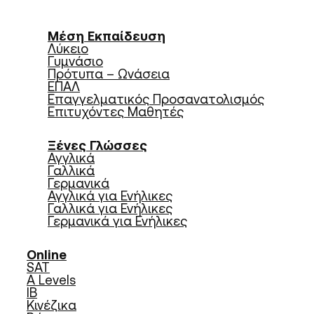
Μέση Εκπαίδευση
Λύκειο
Γυμνάσιο
Πρότυπα – Ωνάσεια
ΕΠΑΛ
Επαγγελματικός Προσανατολισμός
Επιτυχόντες Μαθητές
Ξένες Γλώσσες
Αγγλικά
Γαλλικά
Γερμανικά
Αγγλικά για Ενήλικες
Γαλλικά για Ενήλικες
Γερμανικά για Ενήλικες
Online
SAT
A Levels
IB
Κινέζικα