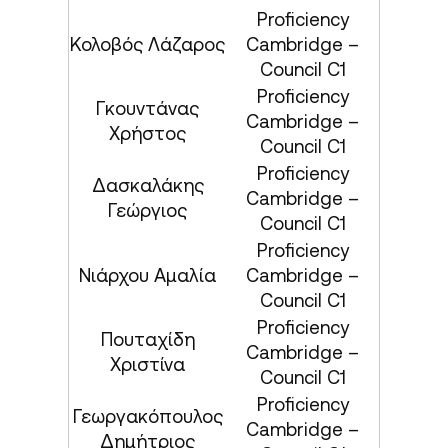
Proficiency
Κολοβός Λάζαρος
Cambridge –
Council C1
Proficiency
Γκουντάνας
Cambridge –
Χρήστος
Council C1
Proficiency
Δασκαλάκης
Cambridge –
Γεώργιος
Council C1
Proficiency
Νιάρχου Αμαλία
Cambridge –
Council C1
Proficiency
Πουταχίδη
Cambridge –
Χριστίνα
Council C1
Proficiency
Γεωργακόπουλος
Cambridge –
Δημήτριος