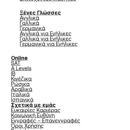
Ξένες Γλώσσες
Αγγλικά
Γαλλικά
Γερμανικά
Αγγλικά για Ενήλικες
Γαλλικά για Ενήλικες
Γερμανικά για Ενήλικες
Online
SAT
A Levels
IB
Κινέζικα
Ρώσικα
Αραβικά
Ιταλικά
Ισπανικά
Σχετικά με εμάς
Ευκαιρίες Καριέρας
Κοινωνική Ευθύνη
Εγγραφές – Επανεγγραφές
Όροι Χρήσης