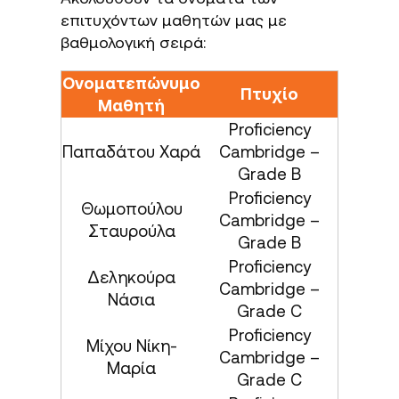
επιτυχόντων μαθητών μας με
βαθμολογική σειρά:
Ονοματεπώνυμο
Πτυχίο
Μαθητή
Proficiency
Παπαδάτου Χαρά
Cambridge –
Grade Β
Proficiency
Θωμοπούλου
Cambridge –
Σταυρούλα
Grade Β
Proficiency
Δεληκούρα
Cambridge –
Νάσια
Grade C
Proficiency
Μίχου Νίκη-
Cambridge –
Μαρία
Grade C