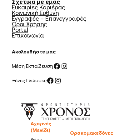
Σχετικά με εμάς
Ευκαιρίες Καριέρας
Κοινωνική Ευθύνη
Εγγραφές – Επανεγγραφές
Όροι Χρήσης
Portal
Επικοινωνία
Ακολουθήστε μας
Facebook
Instagram
Μέση Εκπαίδευση
Facebook
Instagram
Ξένες Γλώσσες
Αχαρνές
(Μενίδι)
Θρακομακεδόνες
Αγίας