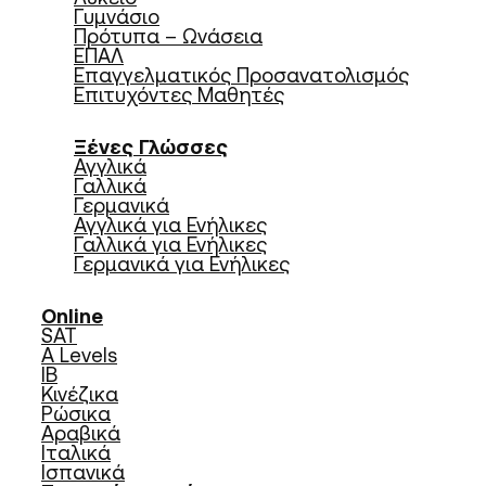
Γυμνάσιο
Πρότυπα – Ωνάσεια
ΕΠΑΛ
Επαγγελματικός Προσανατολισμός
Επιτυχόντες Μαθητές
Ξένες Γλώσσες
Αγγλικά
Γαλλικά
Γερμανικά
Αγγλικά για Ενήλικες
Γαλλικά για Ενήλικες
Γερμανικά για Ενήλικες
Online
SAT
A Levels
IB
Κινέζικα
Ρώσικα
Αραβικά
Ιταλικά
Ισπανικά