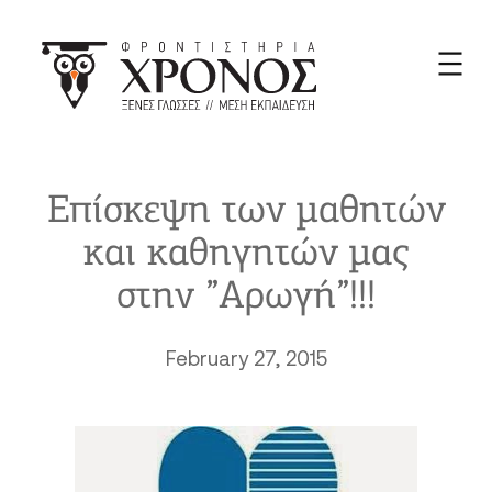
Skip
to
content
Επίσκεψη των μαθητών
και καθηγητών μας
στην ”Αρωγή”!!!
February 27, 2015