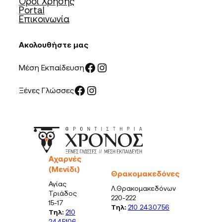
Όροι Χρήσης
Portal
Επικοινωνία
Ακολουθήστε μας
Facebook
Instagram
Μέση Εκπαίδευση
Facebook
Instagram
Ξένες Γλώσσες
Αχαρνές
(Μενίδι)
Θρακομακεδόνες
Αγίας
Λ.Θρακομακεδόνων
Τριάδος
220-222
15-17
Τηλ:
210 2430756
Τηλ:
210
2445106