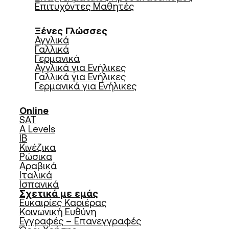
Επιτυχόντες Μαθητές
Ξένες Γλώσσες
Αγγλικά
Γαλλικά
Γερμανικά
Αγγλικά για Ενήλικες
Γαλλικά για Ενήλικες
Γερμανικά για Ενήλικες
Online
SAT
A Levels
IB
Κινέζικα
Ρώσικα
Αραβικά
Ιταλικά
Ισπανικά
Σχετικά με εμάς
Ευκαιρίες Καριέρας
Κοινωνική Ευθύνη
Εγγραφές – Επανεγγραφές