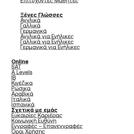
Επιτυχόντες Μαθητές
Ξένες Γλώσσες
Αγγλικά
Γαλλικά
Γερμανικά
Αγγλικά για Ενήλικες
Γαλλικά για Ενήλικες
Γερμανικά για Ενήλικες
Online
SAT
A Levels
IB
Κινέζικα
Ρώσικα
Αραβικά
Ιταλικά
Ισπανικά
Σχετικά με εμάς
Ευκαιρίες Καριέρας
Κοινωνική Ευθύνη
Εγγραφές – Επανεγγραφές
Όροι Χρήσης