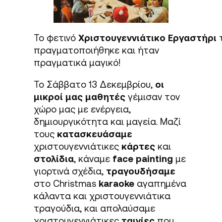
Το φετινό
Χριστουγεννιάτικο Εργαστήρι
τ
πραγματοποιήθηκε και ήταν
πραγματικά μαγικό!
Το Σάββατο 13 Δεκεμβρίου,
οι
μικροί μας μαθητές
γέμισαν τον
χώρο μας με ενέργεια,
δημιουργικότητα και μαγεία. Μαζί
τους
κατασκευάσαμε
χριστουγεννιάτικες
κάρτες
και
στολίδια
, κάναμε
face painting
με
γιορτινά σχέδια,
τραγουδήσαμε
στο Christmas
karaoke
αγαπημένα
κάλαντα και χριστουγεννιάτικα
τραγούδια, και απολαύσαμε
χριστουγεννιάτικες
ταινίες
που