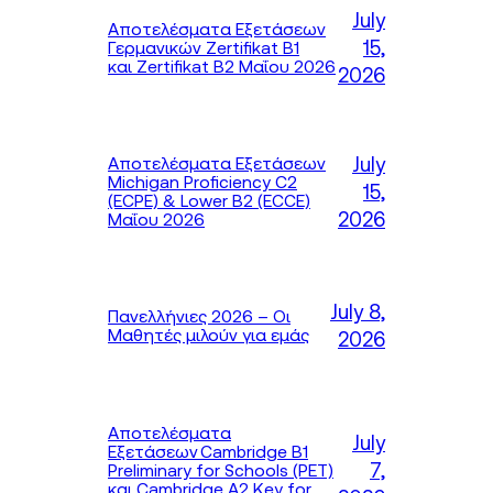
July
Αποτελέσματα Εξετάσεων
15,
Γερμανικών Zertifikat B1
και Zertifikat B2 Μαΐου 2026
2026
July
Αποτελέσματα Εξετάσεων
Michigan Proficiency C2
15,
(ECPE) & Lower B2 (ECCE)
2026
Μαΐου 2026
July 8,
Πανελλήνιες 2026 – Οι
Μαθητές μιλούν για εμάς
2026
Αποτελέσματα
July
Εξετάσεων Cambridge B1
7,
Preliminary for Schools (PET)
και Cambridge A2 Key for