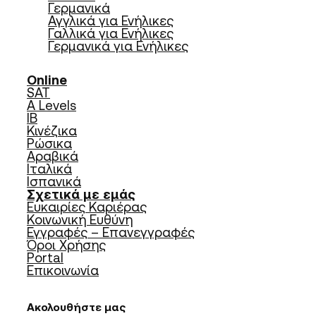
Γερμανικά
Αγγλικά για Ενήλικες
Γαλλικά για Ενήλικες
Γερμανικά για Ενήλικες
Online
SAT
A Levels
IB
Κινέζικα
Ρώσικα
Αραβικά
Ιταλικά
Ισπανικά
Σχετικά με εμάς
Ευκαιρίες Καριέρας
Κοινωνική Ευθύνη
Εγγραφές – Επανεγγραφές
Όροι Χρήσης
Portal
Επικοινωνία
Ακολουθήστε μας