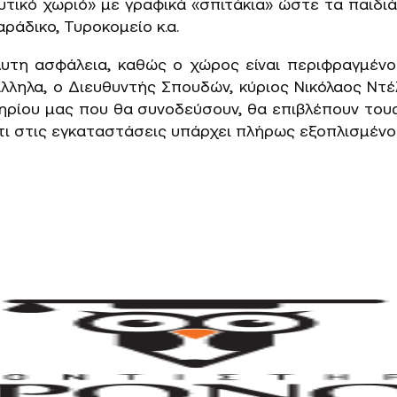
ευτικό χωριό» με γραφικά «σπιτάκια» ώστε τα παιδι
άδικο, Τυροκομείο κ.α.
όλυτη ασφάλεια, καθώς ο χώρος είναι περιφραγμένο
ληλα, ο Διευθυντής Σπουδών, κύριος Νικόλαος Ντέλ
ρίου μας που θα συνοδεύσουν, θα επιβλέπουν τους
ι στις εγκαταστάσεις υπάρχει πλήρως εξοπλισμένο 