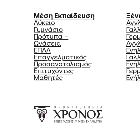
Μέση Εκπαίδευση
Ξέν
Λύκειο
Αγγ
Γυμνάσιο
Γαλ
Πρότυπα –
Γερ
Ωνάσεια
Αγγλ
ΕΠΑΛ
Ενήλ
Επαγγελματικός
Γαλλ
Προσανατολισμός
Ενήλ
Επιτυχόντες
Γερμ
Μαθητές
Ενήλ