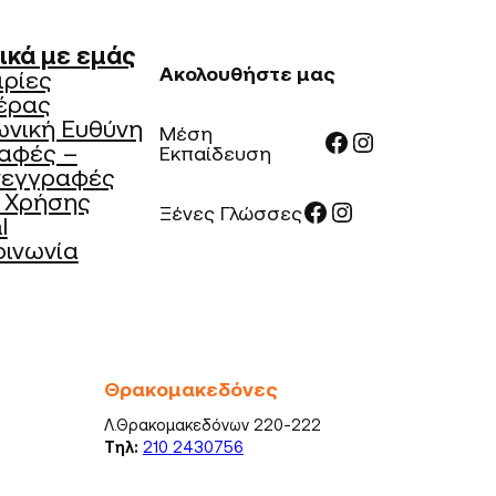
ικά με εμάς
Ακολουθήστε μας
ιρίες
έρας
ωνική Ευθύνη
Μέση
Facebook
Instagram
αφές –
Εκπαίδευση
νεγγραφές
 Χρήσης
Facebook
Instagram
Ξένες Γλώσσες
l
οινωνία
Θρακομακεδόνες
Λ.Θρακομακεδόνων 220-222
Τηλ:
210 2430756