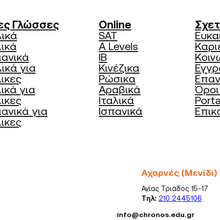
ες Γλώσσες
Online
Σχετ
λικά
SAT
Ευκα
λικά
A Levels
Καρι
μανικά
IB
Κοιν
ικά για
Κινέζικα
Εγγρ
ικες
Ρώσικα
Επα
ικά για
Αραβικά
Όροι
ικες
Ιταλικά
Porta
ανικά για
Ισπανικά
Επικ
ικες
Αχαρνές (Μενίδι)
Αγίας Τριάδος 15-17
Τηλ:
210 2445106
info@chronos.edu.gr