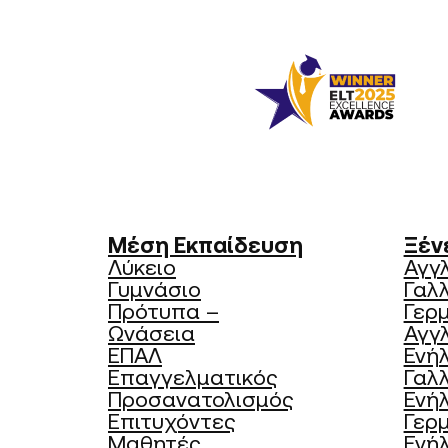
Μέση Εκπαίδευση
Ξέν
Λύκειο
Αγγ
Γυμνάσιο
Γαλ
Πρότυπα –
Γερ
Ωνάσεια
Αγγλ
ΕΠΑΛ
Ενήλ
Επαγγελματικός
Γαλλ
Προσανατολισμός
Ενήλ
Επιτυχόντες
Γερμ
Μαθητές
Ενήλ