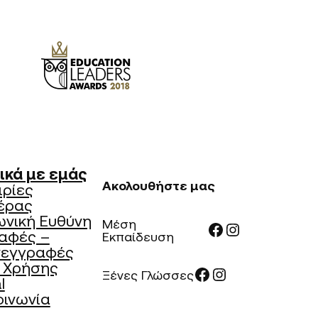
ικά με εμάς
Ακολουθήστε μας
ιρίες
έρας
ωνική Ευθύνη
Μέση
Facebook
Instagram
αφές –
Εκπαίδευση
νεγγραφές
 Χρήσης
Facebook
Instagram
Ξένες Γλώσσες
l
οινωνία