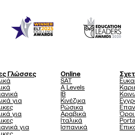
ες Γλώσσες
Online
Σχετ
λικά
SAT
Ευκα
λικά
A Levels
Καρι
μανικά
IB
Κοιν
ικά για
Κινέζικα
Εγγρ
ικες
Ρώσικα
Επα
ικά για
Αραβικά
Όροι
ικες
Ιταλικά
Porta
ανικά για
Ισπανικά
Επικ
ικες