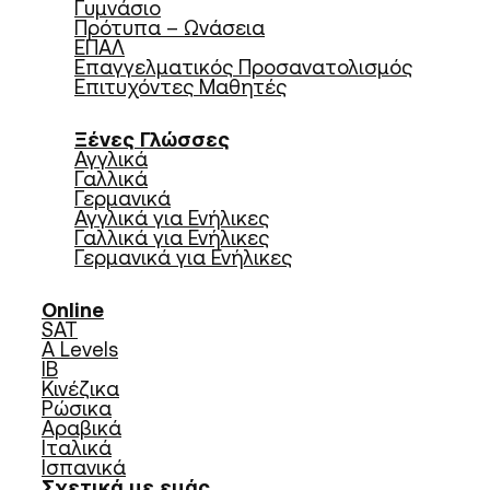
Γυμνάσιο
Πρότυπα – Ωνάσεια
ΕΠΑΛ
Επαγγελματικός Προσανατολισμός
Επιτυχόντες Μαθητές
Ξένες Γλώσσες
Αγγλικά
Γαλλικά
Γερμανικά
Αγγλικά για Ενήλικες
Γαλλικά για Ενήλικες
Γερμανικά για Ενήλικες
Online
SAT
A Levels
IB
Κινέζικα
Ρώσικα
Αραβικά
Ιταλικά
Ισπανικά
Σχετικά με εμάς