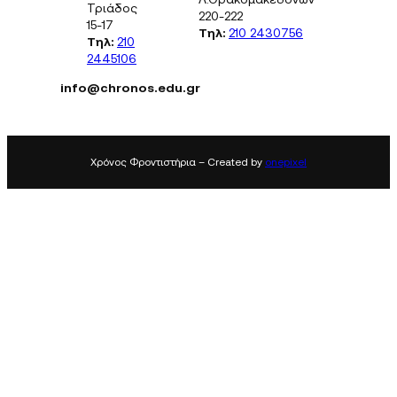
Τριάδος
220-222
15-17
Τηλ:
210 2430756
Τηλ:
210
2445106
info@chronos.edu.gr
Χρόνος Φροντιστήρια – Created by
onepixel