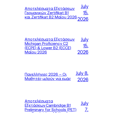
July
Αποτελέσματα Εξετάσεων
15,
Γερμανικών Zertifikat B1
και Zertifikat B2 Μαΐου 2026
2026
July
Αποτελέσματα Εξετάσεων
Michigan Proficiency C2
15,
(ECPE) & Lower B2 (ECCE)
2026
Μαΐου 2026
July 8,
Πανελλήνιες 2026 – Οι
Μαθητές μιλούν για εμάς
2026
Αποτελέσματα
July
Εξετάσεων Cambridge B1
7,
Preliminary for Schools (PET)