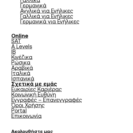
Γαλλικά
Γερμανικά
Αγγλικά για Ενήλικες
Γαλλικά για Ενήλικες
Γερμανικά για Ενήλικες
Online
SAT
A Levels
IB
Κινέζικα
Ρώσικα
Αραβικά
Ιταλικά
Ισπανικά
Σχετικά με εμάς
Ευκαιρίες Καριέρας
Κοινωνική Ευθύνη
Εγγραφές – Επανεγγραφές
Όροι Χρήσης
Portal
Επικοινωνία
Ακολουθήστε μας