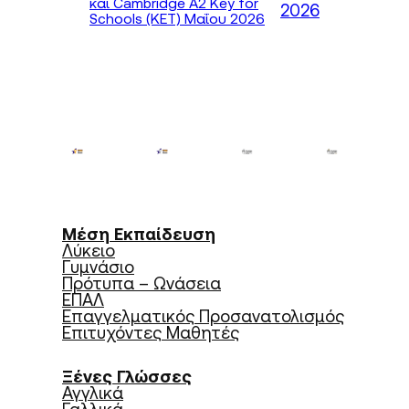
και Cambridge A2 Key for
2026
Schools (KET) Μαΐου 2026
Μέση Εκπαίδευση
Λύκειο
Γυμνάσιο
Πρότυπα – Ωνάσεια
ΕΠΑΛ
Επαγγελματικός Προσανατολισμός
Επιτυχόντες Μαθητές
Ξένες Γλώσσες
Αγγλικά